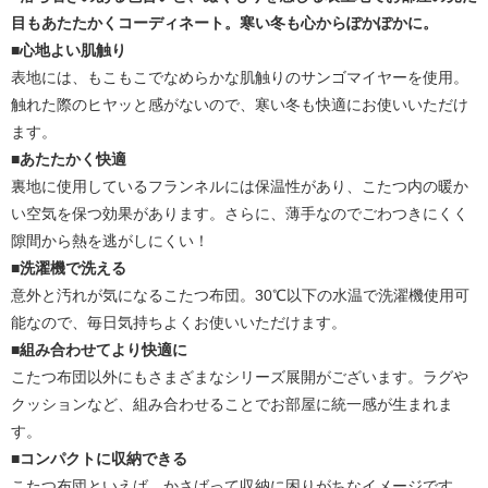
目もあたたかくコーディネート。寒い冬も心からぽかぽかに。
■心地よい肌触り
表地には、もこもこでなめらかな肌触りのサンゴマイヤーを使用。
触れた際のヒヤッと感がないので、寒い冬も快適にお使いいただけ
ます。
■あたたかく快適
裏地に使用しているフランネルには保温性があり、こたつ内の暖か
い空気を保つ効果があります。さらに、薄手なのでごわつきにくく
隙間から熱を逃がしにくい！
■洗濯機で洗える
意外と汚れが気になるこたつ布団。30℃以下の水温で洗濯機使用可
能なので、毎日気持ちよくお使いいただけます。
■組み合わせてより快適に
こたつ布団以外にもさまざまなシリーズ展開がございます。ラグや
クッションなど、組み合わせることでお部屋に統一感が生まれま
す。
■コンパクトに収納できる
こたつ布団といえば、かさばって収納に困りがちなイメージです