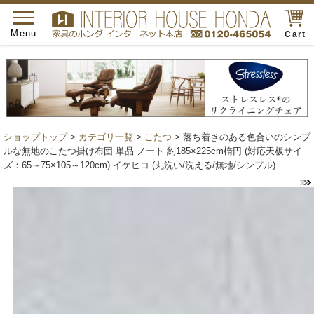
toggle
navigation
Menu
Cart
ショップトップ
>
カテゴリ一覧
>
こたつ
> 落ち着きのある色合いのシンプ
ルな無地のこたつ掛け布団 単品 ノート 約185×225cm楕円 (対応天板サイ
ズ：65～75×105～120cm) イケヒコ (丸洗い/洗える/無地/シンプル)