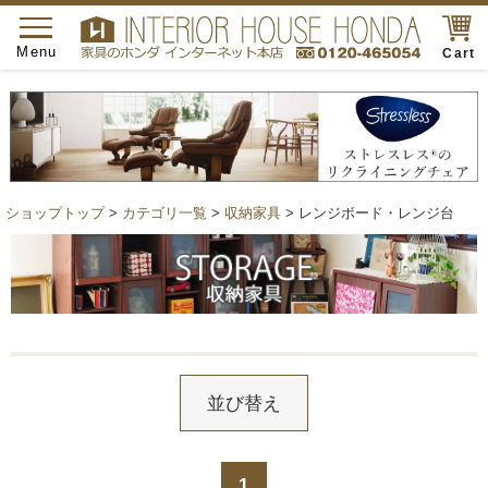
toggle
navigation
Menu
Cart
ショップトップ
>
カテゴリ一覧
>
収納家具
> レンジボード・レンジ台
並び替え
1