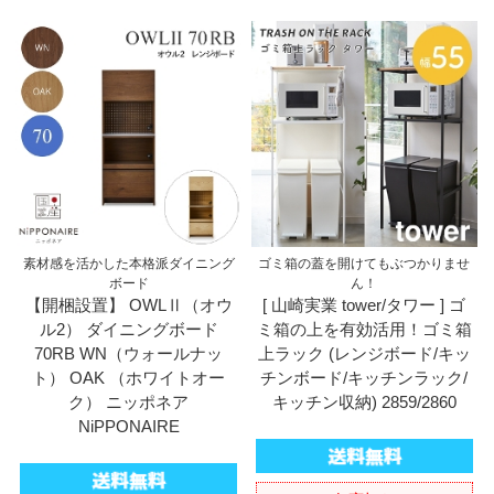
素材感を活かした本格派ダイニング
ゴミ箱の蓋を開けてもぶつかりませ
ボード
ん！
【開梱設置】 OWLⅡ（オウ
[ 山崎実業 tower/タワー ] ゴ
ル2） ダイニングボード
ミ箱の上を有効活用！ゴミ箱
70RB WN（ウォールナッ
上ラック (レンジボード/キッ
ト） OAK （ホワイトオー
チンボード/キッチンラック/
ク） ニッポネア
キッチン収納) 2859/2860
NiPPONAIRE