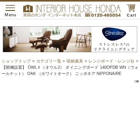
toggle
navigation
Menu
Cart
ショップトップ
>
カテゴリ一覧
>
収納家具
>
レンジボード・レンジ台
>
【開梱設置】 OWLⅡ（オウル2） ダイニングボード 140OPDB WN（ウォ
ールナット） OAK （ホワイトオーク） ニッポネア NiPPONAIRE