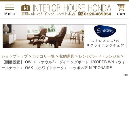
toggle
navigation
Menu
Cart
ショップトップ
>
カテゴリ一覧
>
収納家具
>
レンジボード・レンジ台
>
【開梱設置】 OWLⅡ（オウル2） ダイニングボード 120OPDB WN（ウォ
ールナット） OAK （ホワイトオーク） ニッポネア NiPPONAIRE