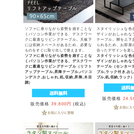
ソファに座りながら姿勢を崩すことな
スタイリッシュな色
くパソコン作業ができる、デスクワー
ザインがおしゃれな
クに最適なリビングテーブル。天板下
テーブル。脚を上下
には収納スペースがあるため、必要な
られるため、お部屋
ものをすぐに取り出して使えます。
合ったデザインを楽
ソファに座りながら姿勢を崩すことな
スタイリッシュな色
くパソコン作業ができる、デスクワー
ザインがおしゃれな
クに最適なリビングテーブル（リフト
テーブル（センターテ
アップテーブル,昇降テーブル,パソコ
ブル,ラック付き,お
ンデスク,おしゃれ,机,収納,昇降,木目
ブル,机,収納,ラック
調）
販売価格
24,
販売価格
39,800円
(税込)