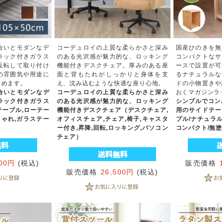
合いとモダンなデ
コーデュロイの上質な柔らかさと深み
国産ひのきを無
ラック付きガラス
のある光沢感が魅力的な、ロッキング
コンパクトなサ
反転して取り付け
機能付きデスクチェア。厚みのある座
ースで設置が可
の雰囲気や用途に
面と背もたれがしっかりと身体を支
るナチュラルな
しめます。
え、沈み込むような快適な座り心地。
ドの小物置きや
合いとモダンなデ
コーデュロイの上質な柔らかさと深み
おくマガジンラ
ラック付きガラス
のある光沢感が魅力的な、ロッキング
シンプルでコン
ーブル,ローテー
機能付きデスクチェア（デスクチェア,
用のサイドテー
しゃれ,ガラステー
オフィスチェア,チェア,椅子,キャスタ
プル/ナチュラル
）
ー付き,昇降,回転,ロッキング,パソコン
コンパクト/無塗装
チェア）
500円
(税込)
販売価格
販売価格
26,500円
(税込)