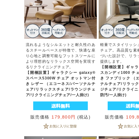
流れるようなシルエットと耐久性のあ
軽量でスタイリッシ
るスチールベースが特徴で、快適な座
チェア。高品質な素
り心地と調整可能なフットスツールに
づいた設計で、リラ
より理想的なリラックス空間を実現す
提供します。
るリクライニングチェア。
【開梱設置】ギャラクシ
【開梱設置】ギャラクシー galaxy®
スカンディ1000 チ
スペース5300W チェア オットマン付
き ファブリック （
き レザー （エコーネス/パーソナルチ
ナルチェア/リラック
ェア/リラックスチェア/ラウンジチェ
ジチェア/リクライニ
ア/リクライニングチェア/一人掛け)
防汚/一人掛け)
販売価格
179,800円
(税込)
販売価格
109,