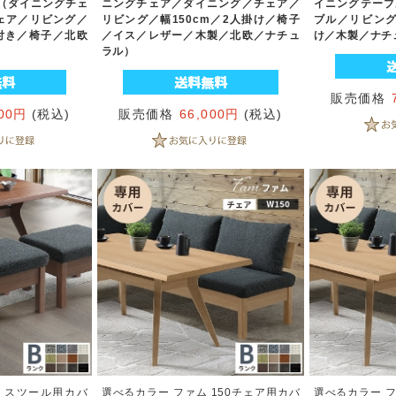
（ダイニングチェ
ニングチェア／ダイニング／チェア／
イニングテーブ
ェア／リビング／
リビング／幅150cm／2人掛け／椅子
ブル／リビング／
付き／椅子／北欧
／イス／レザー／木製／北欧／ナチュ
け／木製／ナチ
）
ラル）
販売価格
500円
(税込)
販売価格
66,000円
(税込)
 スツール用カバ
選べるカラー ファム 150チェア用カバ
選べるカラー フ