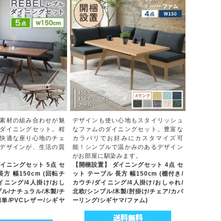
素材の組み合わせが魅
デザインも使い心地もスタイリッシュ
ダイニングセット。程
なファムのダイニングセット。豊富な
快適な座り心地のチェ
カラバリでお好みにカスタマイズ可
デザインが、生活の質
能！シンプルで温かみのあるデザイン
がお部屋に馴染みます。
イニングセット 5点 セ
【開梱設置】 ダイニングセット 4点 セ
方 幅150cm (回転チ
ット テーブル 長方 幅150cm (棚付き/
イニング/4人掛け/おし
カウチ/ダイニング/4人掛け/おしゃれ/
プル/ナチュラル/木製/チ
北欧/シンプル/木製/肘掛け/チェア/カバ
単/PVCレザー/シギヤ
ーリング/シギヤマ/ファム)