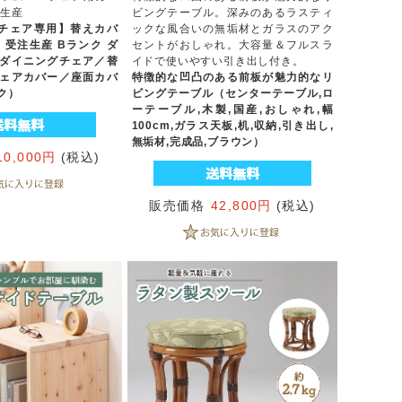
注生産
ビングテーブル。深みのあるラスティ
ム チェア専用】替えカバ
ックな風合いの無垢材とガラスのアク
用 受注生産 Bランク ダ
セントがおしゃれ。大容量＆フルスラ
ダイニングチェア／替
イドで使いやすい引き出し付き。
ェアカバー／座面カバ
特徴的な凹凸のある前板が魅力的なリ
ク）
ビングテーブル（センターテーブル,ロ
ーテーブル,木製,国産,おしゃれ,幅
100cm,ガラス天板,机,収納,引き出し,
無垢材,完成品,ブラウン）
10,000円
(税込)
販売価格
42,800円
(税込)