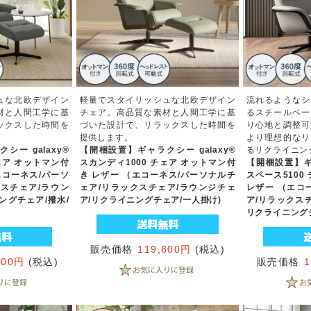
ュな北欧デザイン
軽量でスタイリッシュな北欧デザイン
流れるようなシ
材と人間工学に基
チェア。高品質な素材と人間工学に基
るスチールベー
ックスした時間を
づいた設計で、リラックスした時間を
り心地と調整可
提供します。
より理想的なリ
ー galaxy®
【開梱設置】ギャラクシー galaxy®
るリクライニン
ェア オットマン付
スカンディ1000 チェア オットマン付
【開梱設置】ギャ
エコーネス/パーソ
き レザー （エコーネス/パーソナルチ
スペース5100
スチェア/ラウン
ェア/リラックスチェア/ラウンジチェ
レザー （エコ
ングチェア/撥水/
ア/リクライニングチェア/一人掛け)
ア/リラックス
リクライニング
販売価格
119,800円
(税込)
800円
(税込)
販売価格