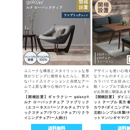
ユニークな構造とスタイリッシュな形
デザインも使い心地
状がリビングに個性をもたらし、贅沢
なファムのダイニン
なパッド入りクッションと自然なアー
カラバリでお好み
ムで上質な座り心地のウェルカムチェ
能！シンプルで温か
ア。
がお部屋に馴染みま
【開梱設置】ギャラクシー galaxy®
【開梱設置】 ダイニン
ルナ ローバックチェア ファブリック
ット テーブル 長方 幅
（エコーネス/パーソナルチェア/リラ
カウチ/ダイニング/4
ックスチェア/ラウンジチェア/リクラ
北欧/シンプル/木製/
イニングチェア/一人掛け)
ットマン/シギヤマ/フ