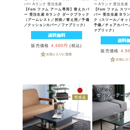
バー Aランク 受注生産
ー Aランク 受注生産
【Fam ファム アーム専用】替えカバ
【Fam ファム ス
ー 受注生産 Bランク ダークブラック
バー 受注生産 Bラ
（アームレスト／肘掛／替え用／予備
ク（スツール／オッ
／クッションカバー／ファブリック）
予備／チェアカバー
ァブリック）
販売価格
4,500円
(税込)
販売価格
4,5