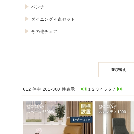
ベンチ
ダイニング４点セット
その他チェア
並び替え
612 件中 201-300 件表示
1
2
3
4
5
6
7