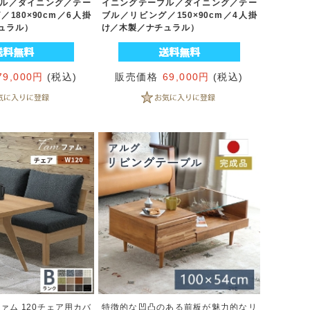
ル／ダイニング／テー
イニングテーブル／ダイニング／テー
180×90cm／6人掛
ブル／リビング／150×90cm／4人掛
ュラル）
け／木製／ナチュラル）
79,000円
(税込)
販売価格
69,000円
(税込)
ァム 120チェア用カバ
特徴的な凹凸のある前板が魅力的なリ