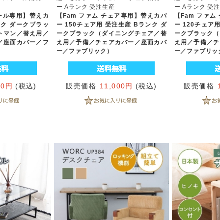
ー Aランク 受注生産
ー Aランク 受
ツール専用】替えカ
【Fam ファム チェア専用】替えカバ
【Fam ファ
ンク ダークブラッ
ー 150チェア用 受注生産 Bランク ダ
ー 120チェア
トマン／替え用／
ークブラック（ダイニングチェア／替
ークブラック（
／座面カバー／フ
え用／予備／チェアカバー／座面カバ
え用／予備／チ
ー／ファブリック）
ー／ファブリッ
00円
(税込)
販売価格
11,000円
(税込)
販売価格