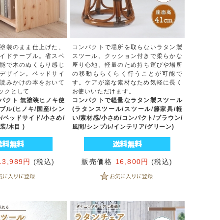
塗装のまま仕上げた、
コンパクトで場所を取らないラタン製
イドテーブル。省スペ
スツール。クッション付きで柔らかな
能で木のぬくもり感じ
座り心地。軽量のため持ち運びや場所
デザイン。ベッドサイ
の移動もらくらく行うことが可能で
読みかけの本をおいて
す。ケアが楽な素材なため気軽に長く
ックとして
お使いいただけます。
パクト 無塗装ヒノキ使
コンパクトで軽量なラタン製スツール
ブル(ヒノキ/国産/シン
(ラタンスツール/スツール/籐家具/軽
/ベッドサイド/小さめ/
い/素材感/小さめ/コンパクト/ブラウン/
/木目 )
風間/シンプル/インテリア/グリーン)
13,989円
(税込)
販売価格
16,800円
(税込)