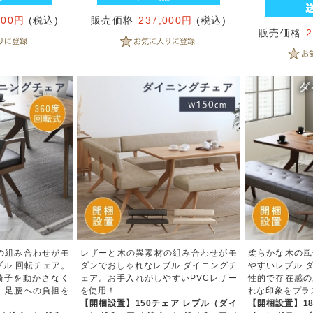
000円
(税込)
販売価格
237,000円
(税込)
販売価格
の組み合わせがモ
レザーと木の異素材の組み合わせがモ
柔らかな木の風
ル 回転チェア。
ダンでおしゃれなレブル ダイニングチ
やすいレブル 
椅子を動かさなく
ェア。お手入れがしやすいPVCレザー
性的で存在感の
、足腰への負担を
を使用！
れな印象をプラ
【開梱設置】150チェア レブル（ダイ
【開梱設置】1