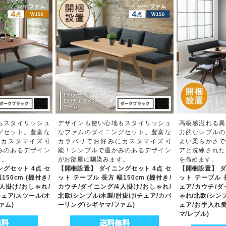
もスタイリッシュ
デザインも使い心地もスタイリッシュ
高級感溢れる異
グセット。豊富な
なファムのダイニングセット。豊富な
力的なレブルの
にカスタマイズ可
カラバリでお好みにカスタマイズ可
よい柔らかさで
みのあるデザイン
能！シンプルで温かみのあるデザイン
アと洗練された
す。
がお部屋に馴染みます。
を高めます。
グセット 4点 セ
【開梱設置】 ダイニングセット 4点 セ
【開梱設置】 ダ
150cm (棚付き/
ット テーブル 長方 幅150cm (棚付き/
ット テーブル 長
人掛け/おしゃれ/
カウチ/ダイニング/4人掛け/おしゃれ/
ェア/カウチ/ダ
チェア/スツール/オ
北欧/シンプル/木製/肘掛け/チェア/カバ
ゃれ/北欧/シン
ァム)
ーリング/シギヤマ/ファム)
ェア/お手入れ簡
マ/レブル)