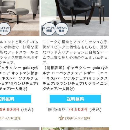
ルエットと耐久性のあ
ユニークな構造とスタイリッシュな形
スが特徴で、快適な座
状がリビングに個性をもたらし、贅沢
能なフットスツールに
なパッド入りクッションと自然なアー
ラックス空間を実現す
ムで上質な座り心地のウェルカムチェ
グチェア。
ア。
ラクシー galaxy®
【開梱設置】ギャラクシー galaxy®
 チェア オットマン付き
ルナ ローバックチェア レザー （エコ
ーネス/パーソナルチェ
ーネス/パーソナルチェア/リラックス
チェア/ラウンジチェア/
チェア/ラウンジチェア/リクライニン
チェア/一人掛け)
グチェア/一人掛け)
199,800円
(税込)
販売価格
74,800円
(税込)