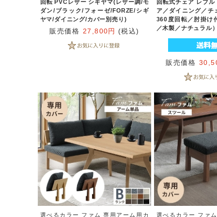
回転 PVCレザー シギヤマ(レザー調/モ
回転式チェア レブル
ダン/ブラック/フォーゼ/FORZE/シギ
ア／ダイニング／チ
ヤマ/ダイニング/カバー別売り)
360度回転／肘掛け
／木製／ナチュラル
販売価格
27,800円
(税込)
販売価格
30,
選べるカラー ファム 専用アーム用カ
選べるカラー ファム