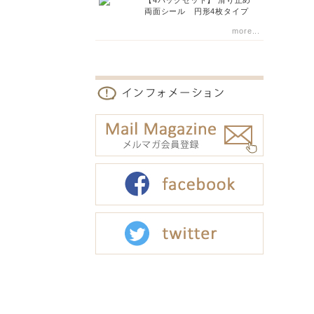
【4パックセット】 滑り止め
両面シール 円形4枚タイプ
more...