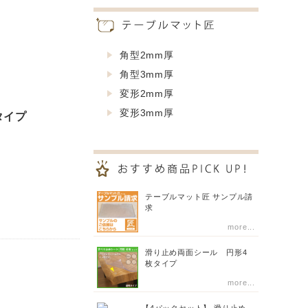
角型2mm厚
角型3mm厚
変形2mm厚
変形3mm厚
タイプ
テーブルマット匠 サンプル請
求
more...
滑り止め両面シール 円形4
枚タイプ
more...