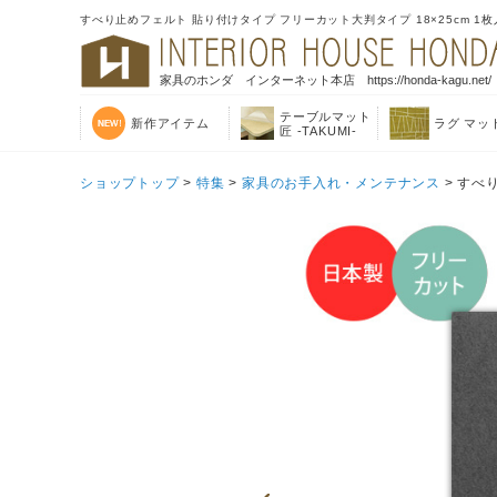
すべり止めフェルト 貼り付けタイプ フリーカット大判タイプ 18×25cm 1
家具のホンダ インターネット本店 https://honda-kagu.net/
テーブルマット
新作アイテム
ラグ マッ
匠 -TAKUMI-
ショップトップ
>
特集
>
家具のお手入れ・メンテナンス
> すべ