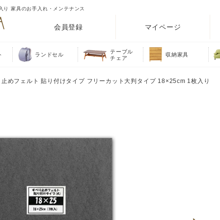
枚入り 家具のお手入れ・メンテナンス
会員登録
マイページ
テーブル
ト
ランドセル
収納家具
チェア
り止めフェルト 貼り付けタイプ フリーカット大判タイプ 18×25cm 1枚入り