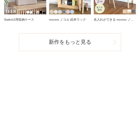
Switch2用収納ケース
nocoru ノコル 絵本ラック
名入れができる nocoru ノコ
ル スタディデスク
新作をもっと見る
FEATURE
特集
おもちゃ特集
オリジナルのラッピングとシール