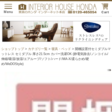
toggle
navigation
Menu
Cart
ショップトップ
>
カテゴリ一覧
>
寝具・ベッド
> 開梱設置付セミダブルマ
ットレス セミダブル 厚さ21.5cm カバー洗濯OK (静電気除去/ノンコイル/
伸縮/吸湿/放湿/エアループ/ソフト/ハード/MA-X/柔らかめ/硬
め/WeDOStyle)