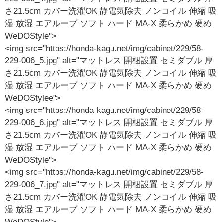
さ21.5cm カバー洗濯OK 静電気除去 ノンコイル 伸縮 吸
湿 放湿 エアループ ソフト ハード MA-X 柔らかめ 硬め
WeDOStyle">
<img src="https://honda-kagu.net/img/cabinet/229/58-
229-006_5.jpg" alt="マットレス 開梱設置 セミダブル 厚
さ21.5cm カバー洗濯OK 静電気除去 ノンコイル 伸縮 吸
湿 放湿 エアループ ソフト ハード MA-X 柔らかめ 硬め
WeDOStylee">
<img src="https://honda-kagu.net/img/cabinet/229/58-
229-006_6.jpg" alt="マットレス 開梱設置 セミダブル 厚
さ21.5cm カバー洗濯OK 静電気除去 ノンコイル 伸縮 吸
湿 放湿 エアループ ソフト ハード MA-X 柔らかめ 硬め
WeDOStyle">
<img src="https://honda-kagu.net/img/cabinet/229/58-
229-006_7.jpg" alt="マットレス 開梱設置 セミダブル 厚
さ21.5cm カバー洗濯OK 静電気除去 ノンコイル 伸縮 吸
湿 放湿 エアループ ソフト ハード MA-X 柔らかめ 硬め
WeDOStyle">