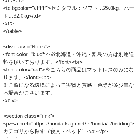
</tr><tr>
<td bgcolor="#ffffff">セミダブル：ソフト…29.0kg、ハー
ド…32.0kg</td>
</tr>
</table>
<div class="Notes">
<font color="blue">>※北海道・沖縄・離島の方は別途送
料を頂いております。</font><br>
<font color="red">※こちらの商品はマットレスのみにな
ります。</font><br>
※ご覧になる環境によって実物と質感・色等が多少異な
る場合がございます。
</div>
<section class="rink">
<p><a href="https://honda-kagu.net/fs/honda/c/bedding">
カテゴリから探す（寝具・ベッド）</a></p>