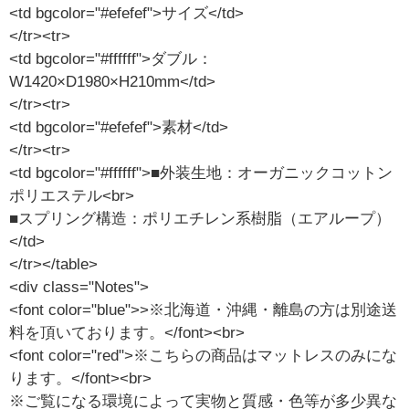
<td bgcolor="#efefef">サイズ</td>
</tr><tr>
<td bgcolor="#ffffff">ダブル：
W1420×D1980×H210mm</td>
</tr><tr>
<td bgcolor="#efefef">素材</td>
</tr><tr>
<td bgcolor="#ffffff">■外装生地：オーガニックコットン
ポリエステル<br>
■スプリング構造：ポリエチレン系樹脂（エアループ）
</td>
</tr></table>
<div class="Notes">
<font color="blue">>※北海道・沖縄・離島の方は別途送
料を頂いております。</font><br>
<font color="red">※こちらの商品はマットレスのみにな
ります。</font><br>
※ご覧になる環境によって実物と質感・色等が多少異な