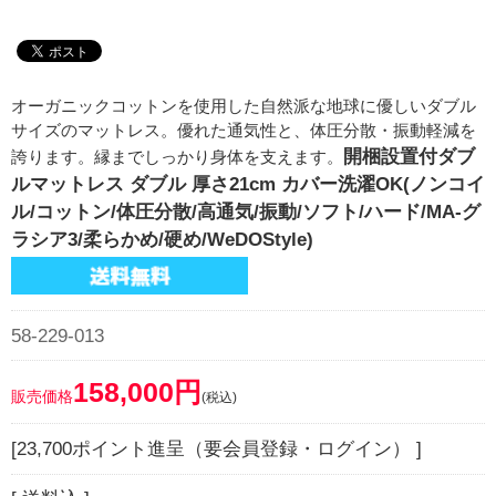
オーガニックコットンを使用した自然派な地球に優しいダブル
サイズのマットレス。優れた通気性と、体圧分散・振動軽減を
開梱設置付ダブ
誇ります。縁までしっかり身体を支えます。
ルマットレス ダブル 厚さ21cm カバー洗濯OK(ノンコイ
ル/コットン/体圧分散/高通気/振動/ソフト/ハード/MA-グ
ラシア3/柔らかめ/硬め/WeDOStyle)
58-229-013
158,000円
販売価格
(税込)
[23,700ポイント進呈（要会員登録・ログイン） ]