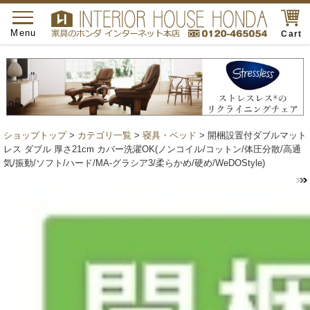
toggle
navigation
Menu
Cart
ショップトップ
>
カテゴリ一覧
>
寝具・ベッド
> 開梱設置付ダブルマット
レス ダブル 厚さ21cm カバー洗濯OK(ノンコイル/コットン/体圧分散/高通
気/振動/ソフト/ハード/MA-グラシア3/柔らかめ/硬め/WeDOStyle)