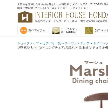
天然木を使用した個性的な背もたれが特徴的なダイニングチェア F7-105 東谷 
除楽々/Marsh/マーシュ) ダイニングチェア・リビングチェア
家具のホンダ インターネット本店 https://honda-kagu.net/
テーブルマット
新作アイテム
ラグ マッ
匠 -TAKUMI-
ショップトップ
>
カテゴリ一覧
>
テーブル・チェア
>
ダイニン
105 東谷 form (ダイニングチェア/天然木/木目/曲線/ナチュラ