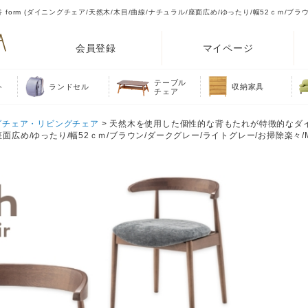
form (ダイニングチェア/天然木/木目/曲線/ナチュラル/座面広め/ゆったり/幅52ｃｍ/ブラ
会員登録
マイページ
テーブル
ト
ランドセル
収納家具
チェア
グチェア・リビングチェア
> 天然木を使用した個性的な背もたれが特徴的なダイ
ル/座面広め/ゆったり/幅52ｃｍ/ブラウン/ダークグレー/ライトグレー/お掃除楽々/M