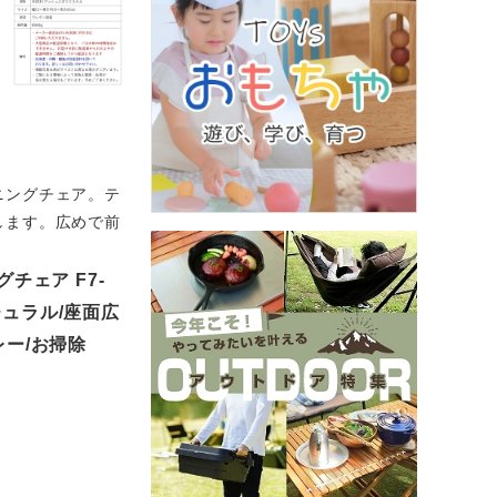
ニングチェア。テ
します。広めで前
チェア F7-
ナチュラル/座面広
レー/お掃除