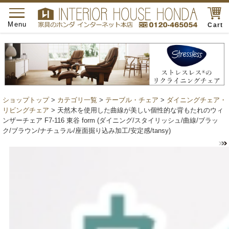
toggle
navigation
Menu
Cart
ショップトップ
>
カテゴリ一覧
>
テーブル・チェア
>
ダイニングチェア・
リビングチェア
> 天然木を使用した曲線が美しい個性的な背もたれのウィ
ンザーチェア F7-116 東谷 form (ダイニング/スタイリッシュ/曲線/ブラッ
ク/ブラウン/ナチュラル/座面掘り込み加工/安定感/tansy)