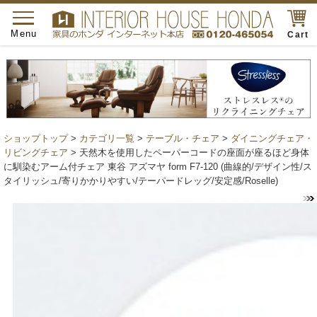
toggle
navigation
Menu
Cart
ショップトップ
>
カテゴリ一覧
>
テーブル・チェア
>
ダイニングチェア・
リビングチェア
> 天然木を使用したペーパーコードの座面が座るほど身体
に馴染むアーム付チェア 東谷 アズマヤ form F7-120 (曲線的/デザイン性/ス
タイリッシュ/寄りかかりやすい/テーパードレッグ/安定感/Roselle)