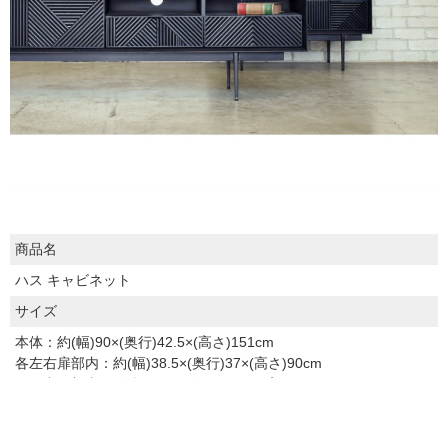
商品名
ハス キャビネット
サイズ
本体：約(幅)90×(奥行)42.5×(高さ)151cm
各左右扉部内：約(幅)38.5×(奥行)37×(高さ)90cm
引き出し部内：約(幅)81.5×(奥行)33.5×(高さ)13cm
素材
本体：オーク突板/ビンテージマット塗装仕上げ