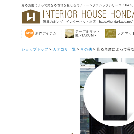
見る角度によって異なる表情を見せるモノトーンクラシックシリーズ「HAS」。
家具のホンダ インターネット本店 https://honda-kagu.net/
テーブルマット
新作アイテム
ラグ マッ
匠 -TAKUMI-
ショップトップ
>
カテゴリ一覧
>
その他
> 見る角度によって異