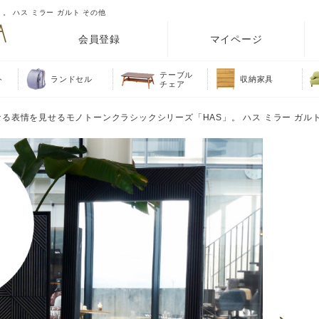
 ハス ミラー ガルト その他
会員登録
マイページ
テーブル
ト
ランドセル
収納家具
チェア
なる表情を見せるモノトーンクラシックシリーズ「HAS」。 ハス ミラー ガル