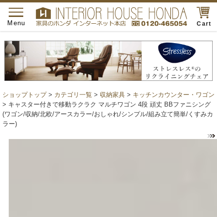
toggle
navigation
Menu
Cart
ショップトップ
>
カテゴリ一覧
>
収納家具
>
キッチンカウンター・ワゴン
> キャスター付きで移動ラクラク マルチワゴン 4段 頑丈 BBファニシング
(ワゴン/収納/北欧/アースカラー/おしゃれ/シンプル/組み立て簡単/くすみカ
ラー)