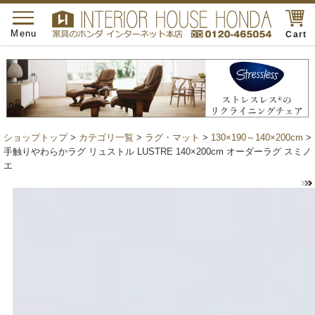
toggle
navigation
Menu
Cart
ショップトップ
>
カテゴリ一覧
>
ラグ・マット
>
130×190～140×200cm
>
手触りやわらかラグ リュストル LUSTRE 140×200cm オーダーラグ スミノ
エ