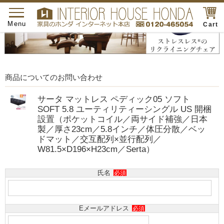
toggle
navigation
Menu
Cart
商品についてのお問い合わせ
サータ マットレス ペディック05 ソフト
SOFT 5.8 ユーティリティーシングル US 開梱
設置（ポケットコイル／両サイド補強／日本
製／厚さ23cm／5.8インチ／体圧分散／ベッ
ドマット／交互配列×並行配列／
W81.5×D196×H23cm／Serta）
氏名
必須
Eメールアドレス
必須