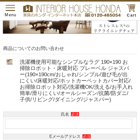
toggle
navigation
Menu
Cart
商品についてのお問い合わせ
洗濯機使用可能なシンプルなラグ 190×190 お
掃除ロボット・床暖対応 プレーベル ジャスパ
ー(190×190cm/おしゃれ/シンプル/遊び毛が出
にくい/床暖対応/ホットカーペットカバー対応/
お掃除ロボット対応/洗濯機OK/洗える/お手入れ
簡単/滑りにくい/オールシーズン/抗菌/防ダニ/
子供/リビング/ダイニング/ジャスパー)
氏名
必須
Eメールアドレス
必須