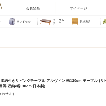
会員登録
マイページ
テーブル
ト
ランドセル
収納家具
チェア
納付きリビングテーブル アルヴィン 幅130cm モーブル (リ
調/収納/幅130cm/日本製)
合わせます