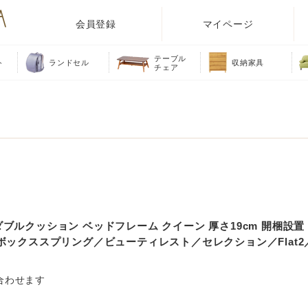
会員登録
マイページ
テーブル
ト
ランドセル
収納家具
チェア
ブルクッション ベッドフレーム クイーン 厚さ19cm 開梱設置 B
／ボックススプリング／ビューティレスト／セレクション／Flat
合わせます