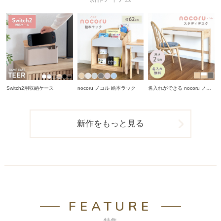
Switch2用収納ケース
nocoru ノコル 絵本ラック
名入れができる nocoru ノコ
ル スタディデスク
新作をもっと見る
FEATURE
特集