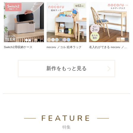
Switch2用収納ケース
nocoru ノコル 絵本ラック
名入れができる nocoru ノコ
ル スタディデスク
新作をもっと見る
FEATURE
特集