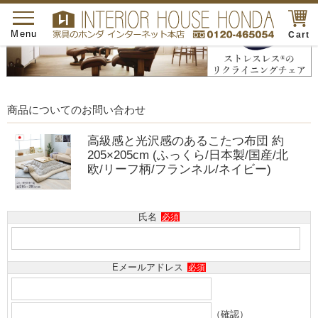
toggle
navigation
Menu
Cart
商品についてのお問い合わせ
高級感と光沢感のあるこたつ布団 約
205×205cm (ふっくら/日本製/国産/北
欧/リーフ柄/フランネル/ネイビー)
氏名
必須
Eメールアドレス
必須
（確認）