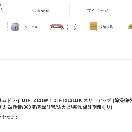
会員登録
マイページ
テーブル
ト
ランドセル
収納家具
チェア
ドライ DH-T2131WH DH-T2131BK スリーアップ (除湿/
る/静音/360度/乾燥/3畳/防カビ/梅雨/保証期間あり)
合わせます