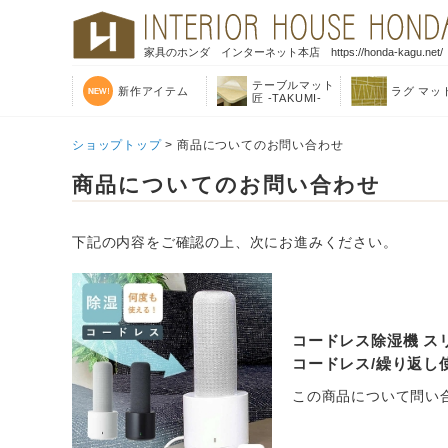
家具のホンダ インターネット本店 https://honda-kagu.net/
テーブルマット
新作アイテム
ラグ マッ
匠 -TAKUMI-
ショップトップ
> 商品についてのお問い合わせ
商品についてのお問い合わせ
下記の内容をご確認の上、次にお進みください。
コードレス除湿機 スリム
コードレス/繰り返し使え
この商品について問い