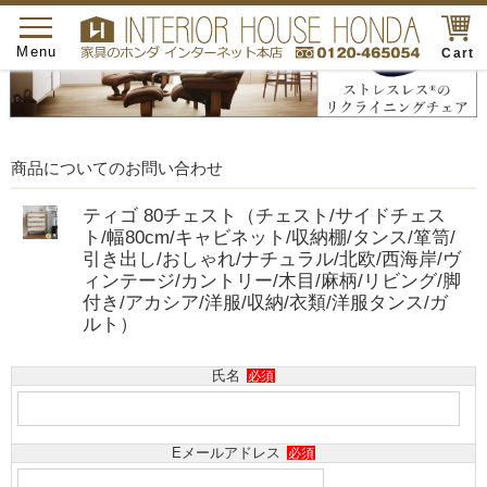
toggle
navigation
Menu
Cart
商品についてのお問い合わせ
ティゴ 80チェスト（チェスト/サイドチェス
ト/幅80cm/キャビネット/収納棚/タンス/箪笥/
引き出し/おしゃれ/ナチュラル/北欧/西海岸/ヴ
ィンテージ/カントリー/木目/麻柄/リビング/脚
付き/アカシア/洋服/収納/衣類/洋服タンス/ガ
ルト）
氏名
必須
Eメールアドレス
必須