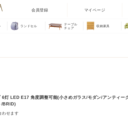
会員登録
マイページ
テーブル
ト
ランドセル
収納家具
チェア
6灯 LED E17 角度調整可能(小さめガラス/モダン/アンティー
BRID)
合わせます