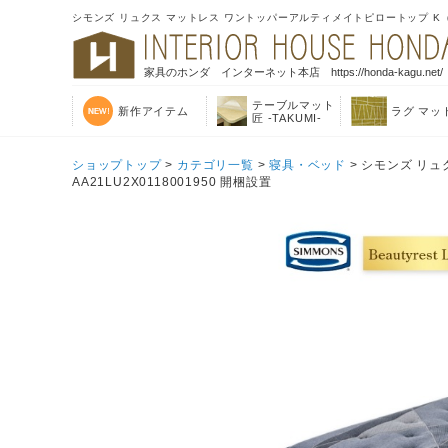
シモンズ リュクス マットレス ワントッパーアルティメイトピロートップ K（180×
家具のホンダ インターネット本店 https://honda-kagu.net/
テーブルマット
新作アイテム
ラグ マッ
匠 -TAKUMI-
ショップトップ
>
カテゴリ一覧
>
寝具・ベッド
> シモンズ リュ
AA21LU2X0118001950 開梱設置