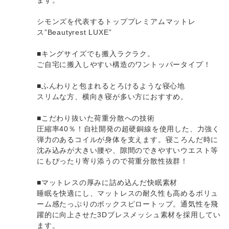
シモンズを代表するトッププレミアムマットレ
ス”Beautyrest LUXE”
■キングサイズでも搬入ラクラク。
ご自宅に搬入しやすい構造のワントッパータイプ！
■ふんわりと包まれるとろけるような寝心地
スリムな方、横向き寝が多い方におすすめ。
■こだわり抜いた荷重分散への技術
圧縮率40％！自社開発の超硬銅線を使用した、力強く
弾力のあるコイルが身体を支えます。寝ころんだ時に
沈み込みが大きい腰や、隙間のできやすいウエスト等
にもぴったり寄り添うので荷重分散性抜群！
■マットレスの厚みに詰め込んだ快眠素材
睡眠を快適にし、マットレスの耐久性も高めるボリュ
ーム感たっぷりのボックスピロートップ。通気性を飛
躍的に向上させた3Dブレスメッシュ素材を採用してい
ます。