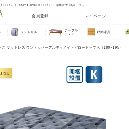
195） AA21LU2X0118001950 開梱設置 寝具・ベッド
会員登録
マイページ
テーブル
ト
ランドセル
収納家具
チェア
クス マットレス ワントッパーアルティメイトピロートップ K（180×195）