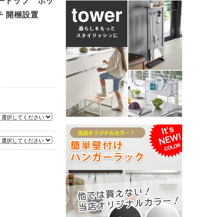
ロートップ ボッ
チ 開梱設置