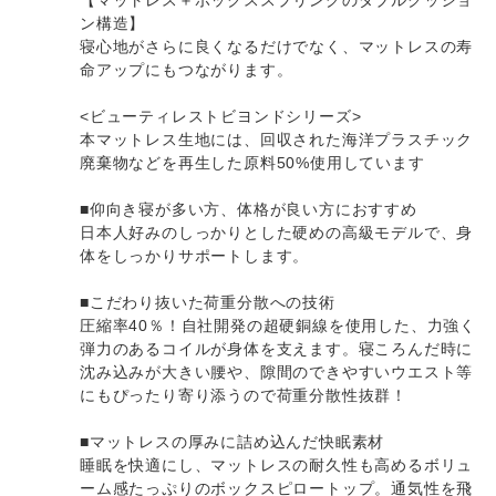
ン構造】
寝心地がさらに良くなるだけでなく、マットレスの寿
命アップにもつながります。
<ビューティレストビヨンドシリーズ>
本マットレス生地には、回収された海洋プラスチック
廃棄物などを再生した原料50%使用しています
■仰向き寝が多い方、体格が良い方におすすめ
日本人好みのしっかりとした硬めの高級モデルで、身
体をしっかりサポートします。
■こだわり抜いた荷重分散への技術
圧縮率40％！自社開発の超硬銅線を使用した、力強く
弾力のあるコイルが身体を支えます。寝ころんだ時に
沈み込みが大きい腰や、隙間のできやすいウエスト等
にもぴったり寄り添うので荷重分散性抜群！
■マットレスの厚みに詰め込んだ快眠素材
睡眠を快適にし、マットレスの耐久性も高めるボリュ
ーム感たっぷりのボックスピロートップ。通気性を飛