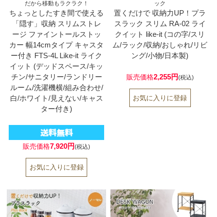
だから移動もラクラク！
ック
ちょっとしたすき間で使える
置くだけで 収納力UP！プラ
「隠す」収納 スリムストレ
スラック スリム RA-02 ライ
ージ ファイントールストッ
クイット like-it (コの字/スリ
カー 幅14cmタイプ キャスタ
ム/ラック/収納/おしゃれ/リビ
ー付き FTS-4L Like-it ライク
ング/小物/日本製)
イット (デッドスペース/キッ
チン/サニタリー/ランドリー
2,255円
販売価格
(税込)
ルーム/洗濯機横/組み合わせ/
白/ホワイト/見えない/キャス
ター付き)
7,920円
販売価格
(税込)