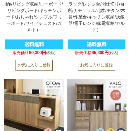
納//リビング収納/ローボード/
ラック/レンジ台/間仕切り/台
リビングボード/キッチンボ
所/ナチュラル/北欧/モダン/木
ード/おしゃれ/シンプル/フリ
目/作業台/キッチン収納/炊飯
ーボード/サイドチェスト/ガ
器/電子レンジ/家電収納/ガル
ルト）
ト）
80,300円
85,800円
販売価格
販売価格
(税込)
(税込)