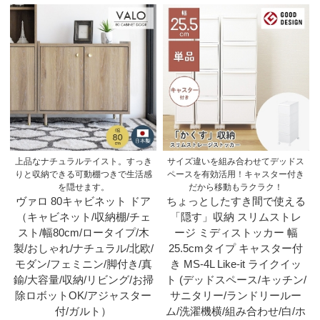
上品なナチュラルテイスト。すっき
サイズ違いを組み合わせてデッドス
りと収納できる可動棚つきで生活感
ペースを有効活用！キャスター付き
を隠せます。
だから移動もラクラク！
ヴァロ 80キャビネット ドア
ちょっとしたすき間で使える
（キャビネット/収納棚/チェ
「隠す」収納 スリムストレ
スト/幅80cm/ロータイプ/木
ージ ミディストッカー 幅
製/おしゃれ/ナチュラル/北欧/
25.5cmタイプ キャスター付
モダン/フェミニン/脚付き/真
き MS-4L Like-it ライクイッ
鍮/大容量/収納/リビング/お掃
ト (デッドスペース/キッチン/
除ロボットOK/アジャスター
サニタリー/ランドリールー
付/ガルト）
ム/洗濯機横/組み合わせ/白/ホ