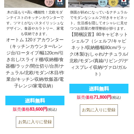
木の温もり×高い機能性！北欧モダ
側面が斜めになっているナチュラル
ンテイストのキッチンカウンターで
でモダンなシェルフ付きキャビネッ
す。ツマミがないスタイリッシュな
ト。生活感を隠してオシャレに見せ
デザイン。食器やカラトリー、家電
つつお部屋の整理整頓が捗ります。
も収納できます。
【開梱設置】80キャビネット
オートム 120ドアカウンター
シェルフ（シェルフ/キャビ
（キッチンカウンター/レン
ネット/収納棚/幅80cm/ラッ
ジ台/ロータイプ/幅120cm/引
ク/木製/おしゃれ/ナチュラル/
き出し/スライド棚/収納棚/食
北欧/モダン/真鍮/リビング/デ
器棚/ラック/間仕切り/台所/ナ
ィスプレイ収納/ヴァロ/ガル
チュラル/北欧/モダン/木目/作
ト）
業台/キッチン収納/炊飯器/電
子レンジ/家電収納）
71,800円
販売価格
(税込)
83,600円
販売価格
(税込)