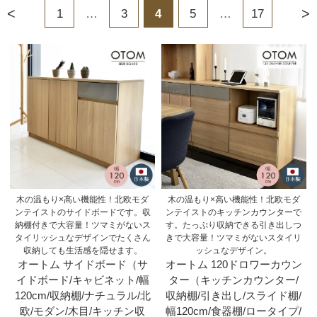
<
>
1
…
3
4
5
…
17
木の温もり×高い機能性！北欧モダ
木の温もり×高い機能性！北欧モダ
ンテイストのサイドボードです。収
ンテイストのキッチンカウンターで
納棚付きで大容量！ツマミがないス
す。たっぷり収納できる引き出しつ
タイリッシュなデザインでたくさん
きで大容量！ツマミがないスタイリ
収納しても生活感を隠せます。
ッシュなデザイン。
オートム サイドボード（サ
オートム 120ドロワーカウン
イドボード/キャビネット/幅
ター（キッチンカウンター/
120cm/収納棚/ナチュラル/北
収納棚/引き出し/スライド棚/
欧/モダン/木目/キッチン収
幅120cm/食器棚/ロータイプ/