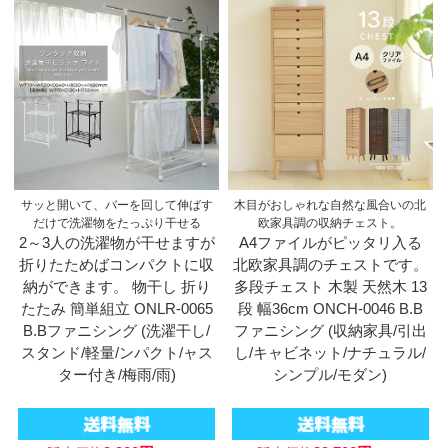
サッと開いて、バーを回して伸ばす
木目がおしゃれな自然な風合いの北
だけで洗濯物をたっぷり干せる
欧家具調の収納チェスト。
2～3人の洗濯物が干せますが
A4ファイルがピッタリ入る
折りたためばコンパクトに収
北欧家具調のチェストです。
納ができます。 物干し 折り
多段チェスト 木製 天然木 13
たたみ 簡単組立 ONLR-0065
段 幅36cm ONCH-0046 B.B
B.Bファニシング (洗濯干し/
ファニシング (収納家具/引出
スタンド/軽量/ンパクト/ャス
し/キャビネット/ナチュラル/
ター付き/梅雨/雨)
シンプル/モダン)