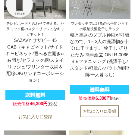
テレビボードと合わせて使える、セ
ワンタッチで広げるのも手間いらず
ラミック柄のスタイリッシュなキャ
の収納洗濯物干しラック
ビネット！
幅と高さのダブル伸縮が可能
SAZAVY サザビー 45
なので、1～3人の洗濯物が十
CAB（キャビネット/サイド
分に干せます。 物干し 折り
キャビネット/選べる左開きor
たたみ 簡単組立 ONLR-0066
右開き/セラミック柄/スタイ
B.Bファニシング (洗濯干し/
リッシュ/プリンター収納＆
スタンド/軽量/ンパクト/梅雨/
配線OK/サンキコーポレーシ
雨/一人暮らし)
ョン）
6,380円
販売価格
(税込)
46,300円
販売価格
(税込)