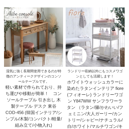
湿気に強く長期間使用できるのが特
ランドリー収納以外にもコスメワゴ
徴のアンティークデザインのコンソ
ンとしても活躍します！
ールテーブルです。
ホワイトウォッシュカラーに
軽い素材で作られており、持
染めたラタンインテリア fiore
ち運びや移動が簡単！ コン
(フィオーレ) ランドリーワゴ
ソールテーブル 引き出し 木
ン Y847WW サンフラワーラ
製テーブル デスク 東谷
タン （ラタン/籐/かわいい/フ
COD-456 (韓国インテリア/シ
ェミニン/大人ガーリー/カン
ンプル/木製/コンパクト/軽量/
トリー/シャビー/ナチュラル/
組み立て/小物入れ)
白/ホワイト/マルチワゴン/キ