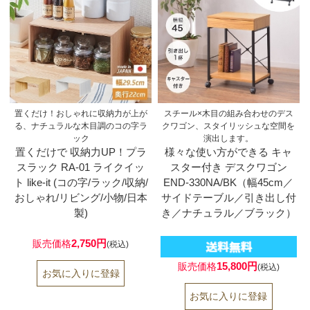
置くだけ！おしゃれに収納力が上が
スチール×木目の組み合わせのデス
る、ナチュラルな木目調のコの字ラ
クワゴン、スタイリッシュな空間を
ック
演出します。
置くだけで 収納力UP！プラ
様々な使い方ができる キャ
スラック RA-01 ライクイッ
スター付き デスクワゴン
ト like-it (コの字/ラック/収納/
END-330NA/BK（幅45cm／
おしゃれ/リビング/小物/日本
サイドテーブル／引き出し付
製)
き／ナチュラル／ブラック）
2,750円
販売価格
(税込)
15,800円
販売価格
(税込)