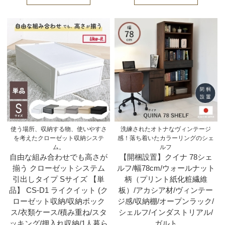
使う場所、収納する物、使いやすさ
洗練されたオトナなヴィンテージ
を考えたクローゼット収納システ
感！落ち着いたカラーリングのシェ
ム。
ルフ
自由な組み合わせでも高さが
【開梱設置】クイナ 78シェ
揃う クローゼットシステム
ルフ/幅78cm/ウォールナット
引出しタイプ Sサイズ 【単
柄（プリント紙化粧繊維
品】 CS-D1 ライクイット (ク
板）/アカシア材/ヴィンテー
ローゼット収納/収納ボック
ジ感/収納棚/オープンラック/
ス/衣類ケース/積み重ね/スタ
シェルフ/インダストリアル/
ッキング/押入れ収納/1人暮ら
ガルト