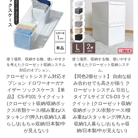
使う場所、収納する物、使いやすさ
使う場所、収納する物、使いやすさ
を考えたクローゼット収納システム
を考えたクローゼット収納システ
対応のオプション。
ム。
クローゼットシステム対応オ
【同色2個セット】 自由な組
プション ドロワーオーガナ
み合わせでも高さが揃う ク
イザー ソックスケース 【単
ローゼットシステム 引出し
品】 CS-P101 ライクイット
タイプ Lサイズ CS-D3 ライ
(クローゼット収納/収納ボッ
クイット (クローゼット収納/
クス/衣類ケース/積み重ね/ス
収納ボックス/衣類ケース/積
タッキング/押入れ収納/1人暮
み重ね/スタッキング/押入れ
らし/おもちゃ収納/日本製/中
収納/1人暮らし/おもちゃ収
が見えない)
納/日本製/中が見えない)