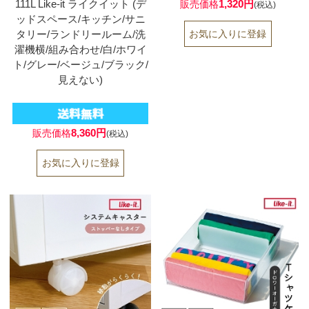
111L Like-it ライクイット (デ
1,320円
販売価格
(税込)
ッドスペース/キッチン/サニ
タリー/ランドリールーム/洗
濯機横/組み合わせ/白/ホワイ
ト/グレー/ベージュ/ブラック/
見えない)
8,360円
販売価格
(税込)