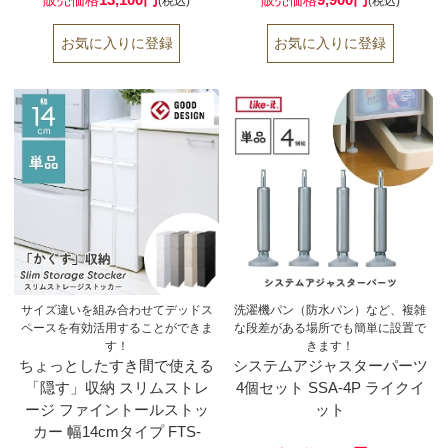
販売価格
販売価格
(税込)
(税込)
サイズ違いを組み合わせてデッドス
洗濯機パン（防水パン）など、複雑
ペースを有効活用することができま
な段差がある場所でも簡単に設置で
す！
きます！
ちょっとしたすき間で使える
システムアジャスターパーツ
「隠す」収納 スリムストレ
4個セット SSA-4P ライクイ
ージ ファイントールストッ
ット
カー 幅14cmタイプ FTS-