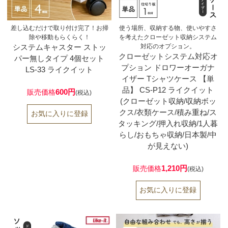
差し込むだけで取り付け完了！お掃
使う場所、収納する物、使いやすさ
除や移動もらくらく！
を考えたクローゼット収納システム
システムキャスター ストッ
対応のオプション。
クローゼットシステム対応オ
パー無しタイプ 4個セット
プション ドロワーオーガナ
LS-33 ライクイット
イザー Tシャツケース 【単
品】 CS-P12 ライクイット
600円
販売価格
(税込)
(クローゼット収納/収納ボッ
クス/衣類ケース/積み重ね/ス
タッキング/押入れ収納/1人暮
らし/おもちゃ収納/日本製/中
が見えない)
1,210円
販売価格
(税込)