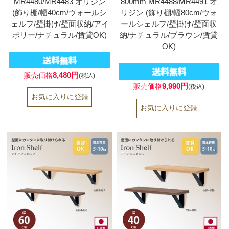
MR4480/MR4483 オリジン
800mm MR4488/MR4491 オ
(飾り棚/幅40cm/ウォールシ
リジン (飾り棚/幅80cm/ウォ
ェルフ/壁掛け/壁面収納/アイ
ールシェルフ/壁掛け/壁面収
ボリー/ナチュラル/賃貸OK)
納/ナチュラル/ブラウン/賃貸
OK)
8,480円
販売価格
(税込)
9,990円
販売価格
(税込)