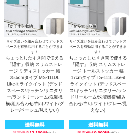
サイズ違いを組み合わせてデッドス
サイズ違いを組み合わせてデッドス
ペースを有効活用することができま
ペースを有効活用することができま
す！
す！
ちょっとしたすき間で使える
ちょっとしたすき間で使える
「隠す」収納 スリムストレ
「隠す」収納 スリムストレ
ージ ミディストッカー 幅
ージ トールストッカー 幅
25.5cmタイプ MS-111DL
17cmタイプ TS-111L Like-it
Like-it ライクイット (デッド
ライクイット (デッドスペー
スペース/キッチン/サニタリ
ス/キッチン/サニタリー/ラン
ー/ランドリールーム/洗濯機
ドリールーム/洗濯機横/組み
横/組み合わせ/白/ホワイト/グ
合わせ/白/ホワイト/グレー/見
レー/ベージュ/見えない)
えない)
13,100円
9,900円