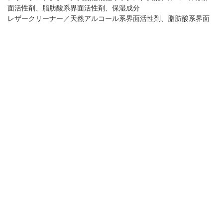
面活性剤、脂肪酸系界面活性剤、保湿成分
レザークリーナー／天然アルコール系界面活性剤、脂肪酸系界面
活性剤、グリコール系溶剤
使用用途
使用するレザー製品が新品の場合は「プロテクター」から、すで
に使用中の場合には「クリーナー」からご使用ください。
生産国
日本
機能・特長
汚れから守る
ヒビ割れを防ぐ
味わいが深まる
使用上のご注意
皮革によっては色落ち色ムラがおきますので目立たない場所でテ
ストしてからご使用ください。
特殊な革やスエード、ヌバックなどの起毛革にはご使用になれま
せん。