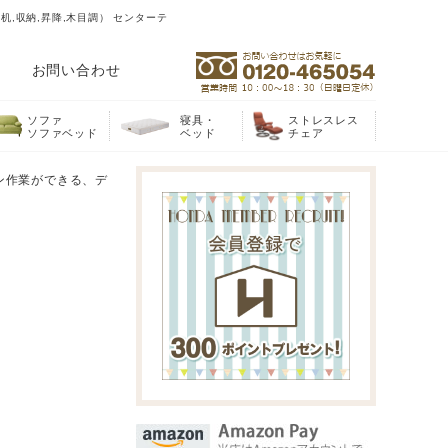
,収納,昇降,木目調） センターテ
お問い合わせ
ソファ
寝具・
ストレスレス
ソファベッド
ベッド
チェア
ン作業ができる、デ