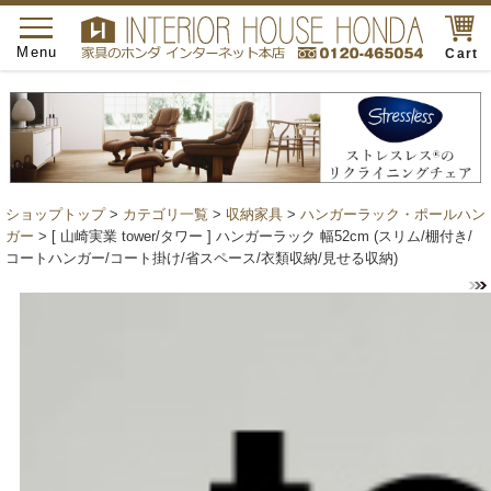
toggle
navigation
Menu
Cart
ショップトップ
>
カテゴリ一覧
>
収納家具
>
ハンガーラック・ポールハン
ガー
> [ 山崎実業 tower/タワー ] ハンガーラック 幅52cm (スリム/棚付き/
コートハンガー/コート掛け/省スペース/衣類収納/見せる収納)