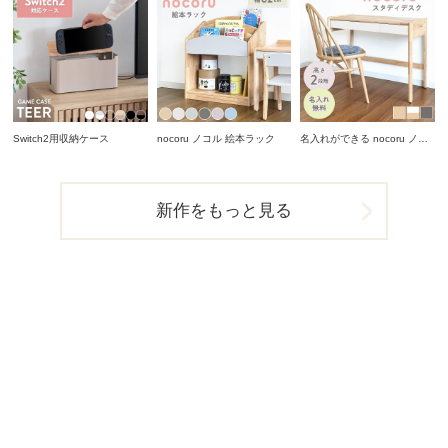
Switch2用収納ケース
nocoru ノコル 絵本ラック
名入れができる nocoru ノコ
ル スタディデスク
新作をもっと見る
FEATURE
特集