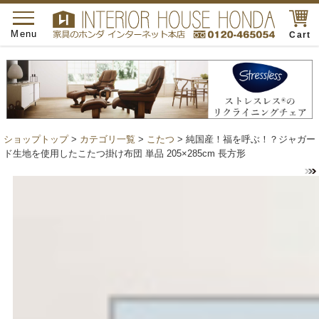
toggle
navigation
Menu
Cart
ショップトップ
>
カテゴリ一覧
>
こたつ
> 純国産！福を呼ぶ！？ジャガー
ド生地を使用したこたつ掛け布団 単品 205×285cm 長方形