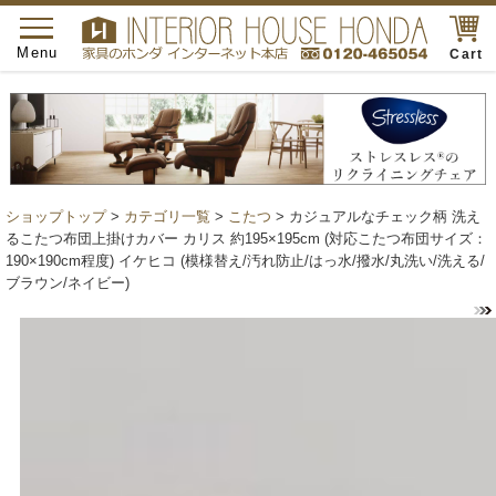
toggle
navigation
Menu
Cart
ショップトップ
>
カテゴリ一覧
>
こたつ
> カジュアルなチェック柄 洗え
るこたつ布団上掛けカバー カリス 約195×195cm (対応こたつ布団サイズ：
190×190cm程度) イケヒコ (模様替え/汚れ防止/はっ水/撥水/丸洗い/洗える/
ブラウン/ネイビー)