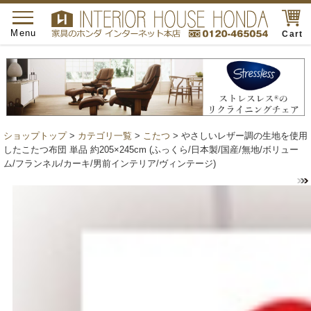
toggle
navigation
Menu
Cart
ショップトップ
>
カテゴリ一覧
>
こたつ
> やさしいレザー調の生地を使用
したこたつ布団 単品 約205×245cm (ふっくら/日本製/国産/無地/ボリュー
ム/フランネル/カーキ/男前インテリア/ヴィンテージ)