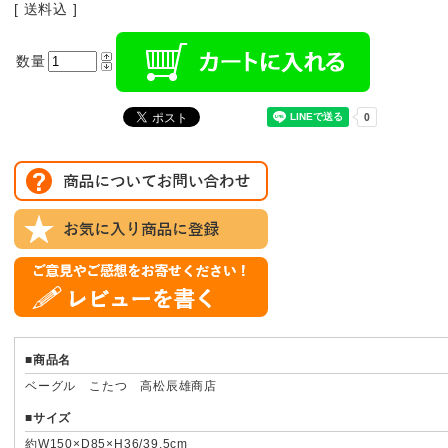
[ 送料込 ]
数量
■商品名
ベーグル こたつ 高松辰雄商店
■サイズ
約W150×D85×H36/39.5cm