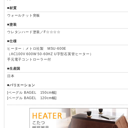
■材質
ウォールナット突板
■塗装
ウレタンハード塗装／F☆☆☆☆
■仕様
ヒーター：メトロ社製 MSU-600E
（AC100V 600W 50-60HZ U字型石英管ヒーター）
手元電子コントローラー付
■生産国
日本
■バリエーション
[
ベーグル BAGEL 150cm幅
]
[
ベーグル BAGEL 120cm幅
]