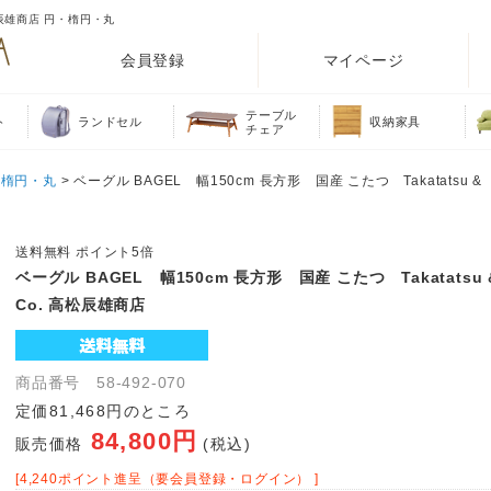
高松辰雄商店 円・楕円・丸
会員登録
マイページ
テーブル
ト
ランドセル
収納家具
チェア
・楕円・丸
> ベーグル BAGEL 幅150cm 長方形 国産 こたつ Takatatsu &
送料無料 ポイント5倍
ベーグル BAGEL 幅150cm 長方形 国産 こたつ Takatatsu 
Co. 高松辰雄商店
商品番号 58-492-070
定価81,468円のところ
84,800円
販売価格
(税込)
[4,240ポイント進呈（要会員登録・ログイン） ]