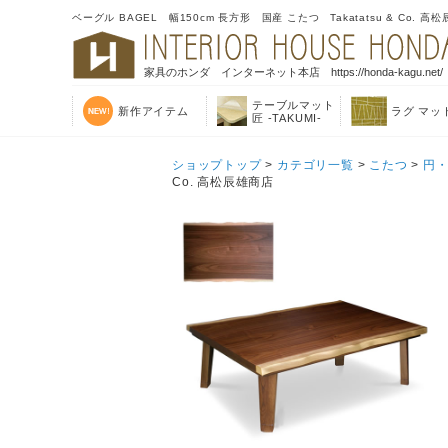
ベーグル BAGEL 幅150cm 長方形 国産 こたつ Takatatsu & Co. 
家具のホンダ インターネット本店 https://honda-kagu.net/
テーブルマット
新作アイテム
ラグ マッ
匠 -TAKUMI-
ショップトップ
>
カテゴリ一覧
>
こたつ
>
円
Co. 高松辰雄商店