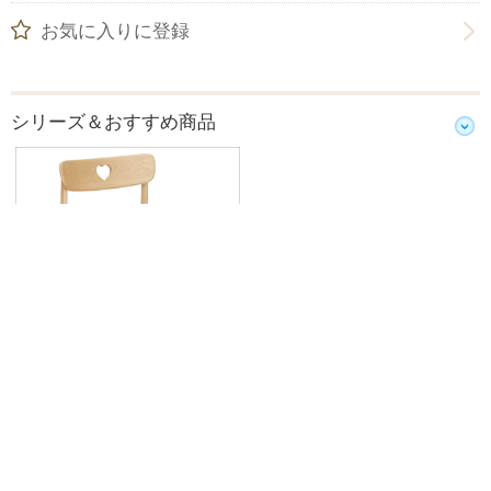
お気に入りに登録
シリーズ＆おすすめ商品
”正しい姿勢で座る”を基本に、 ”席に
着く””席を離れる”といった動作のし
やすさにも配慮しています。
デスクチェア XT1801 カリモ
ク 学習家具