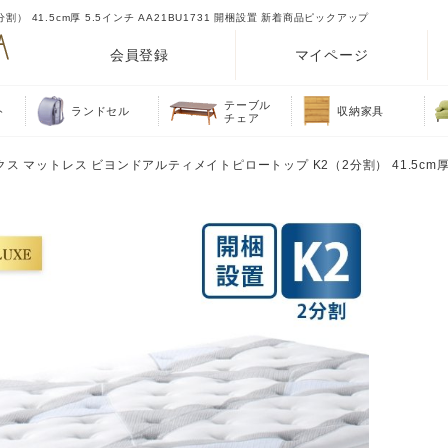
 41.5cm厚 5.5インチ AA21BU1731 開梱設置 新着商品ピックアップ
会員登録
マイページ
テーブル
ト
ランドセル
収納家具
チェア
クス マットレス ビヨンドアルティメイトピロートップ K2（2分割） 41.5cm厚 