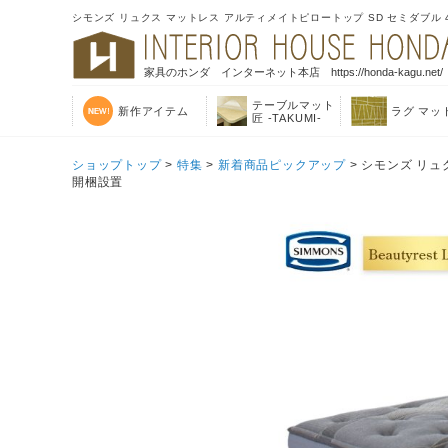
シモンズ リュクス マットレス アルティメイトピロートップ SD セミダブル 41.
家具のホンダ インターネット本店 https://honda-kagu.net/
テーブルマット
新作アイテム
ラグ マッ
匠 -TAKUMI-
ショップトップ
>
特集
>
新着商品ピックアップ
> シモンズ リュク
開梱設置