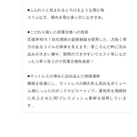
■ふんわりと包まれるとろけるような寝心地
スリムな方、横向き寝が多い方におすすめ。
■こだわり抜いた荷重分散への技術
圧縮率40％！自社開発の超硬銅線を使用した、力強く弾
力のあるコイルが身体を支えます。寝ころんだ時に沈み
込みが大きい腰や、隙間のできやすいウエスト等にもぴ
ったり寄り添うので荷重分散性抜群！
■マットレスの厚みに詰め込んだ快眠素材
睡眠を快適にし、マットレスの耐久性も高めるボリュー
ム感たっぷりのボックスピロートップ。通気性を飛躍的
に向上させた3Dブレスメッシュ素材を採用していま
す。