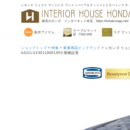
シモンズ リュクス マットレス ワントッパーアルティメイトピロートップ K（180×
家具のホンダ インターネット本店 https://honda-kagu.net/
テーブルマット
新作アイテム
ラグ マッ
匠 -TAKUMI-
ショップトップ
>
特集
>
新着商品ピックアップ
> シモンズ リュ
AA21LU2X0118001950 開梱設置