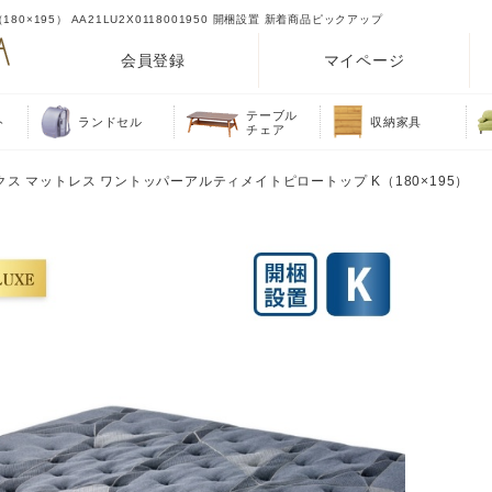
195） AA21LU2X0118001950 開梱設置 新着商品ピックアップ
会員登録
マイページ
テーブル
ト
ランドセル
収納家具
チェア
クス マットレス ワントッパーアルティメイトピロートップ K（180×195）