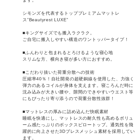
シモンズを代表するトッププレミアムマットレ
ス”Beautyrest LUXE”
■キングサイズでも搬入ラクラク。
ご自宅に搬入しやすい構造のワントッパータイプ！
■ふんわりと包まれるとろけるような寝心地
スリムな方、横向き寝が多い方におすすめ。
■こだわり抜いた荷重分散への技術
圧縮率40％！自社開発の超硬銅線を使用した、力強く
弾力のあるコイルが身体を支えます。寝ころんだ時に
沈み込みが大きい腰や、隙間のできやすいウエスト等
にもぴったり寄り添うので荷重分散性抜群！
■マットレスの厚みに詰め込んだ快眠素材
睡眠を快適にし、マットレスの耐久性も高めるボリュ
ーム感たっぷりのボックスピロートップ。通気性を飛
躍的に向上させた3Dブレスメッシュ素材を採用してい
ます。