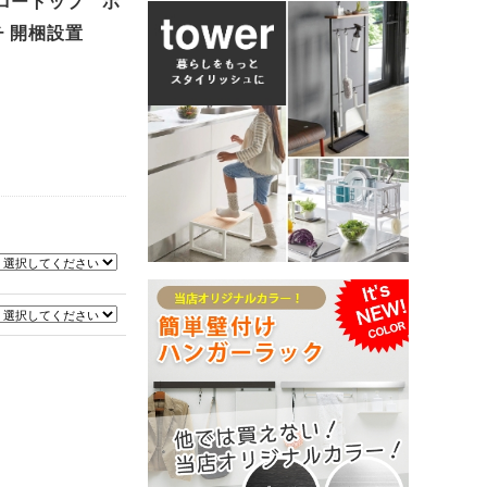
ピロートップ ボ
チ 開梱設置