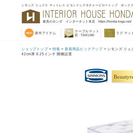
シモンズ リュクス マットレス ビヨンドシグネチャーピロートップ ボックススプ
家具のホンダ インターネット本店 https://honda-kagu.net/
テーブルマット
新作アイテム
ラグ マッ
匠 -TAKUMI-
ショップトップ
>
特集
>
新着商品ピックアップ
> シモンズ リ
42cm厚 8.25インチ 開梱設置