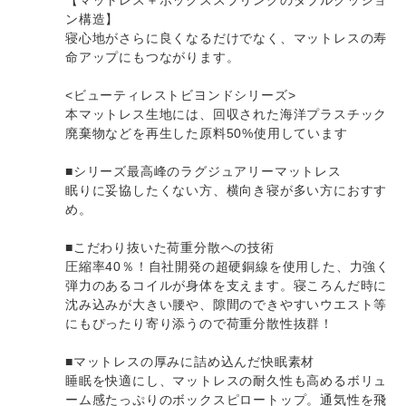
ン構造】
寝心地がさらに良くなるだけでなく、マットレスの寿
命アップにもつながります。
<ビューティレストビヨンドシリーズ>
本マットレス生地には、回収された海洋プラスチック
廃棄物などを再生した原料50%使用しています
■シリーズ最高峰のラグジュアリーマットレス
眠りに妥協したくない方、横向き寝が多い方におすす
め。
■こだわり抜いた荷重分散への技術
圧縮率40％！自社開発の超硬銅線を使用した、力強く
弾力のあるコイルが身体を支えます。寝ころんだ時に
沈み込みが大きい腰や、隙間のできやすいウエスト等
にもぴったり寄り添うので荷重分散性抜群！
■マットレスの厚みに詰め込んだ快眠素材
睡眠を快適にし、マットレスの耐久性も高めるボリュ
ーム感たっぷりのボックスピロートップ。通気性を飛