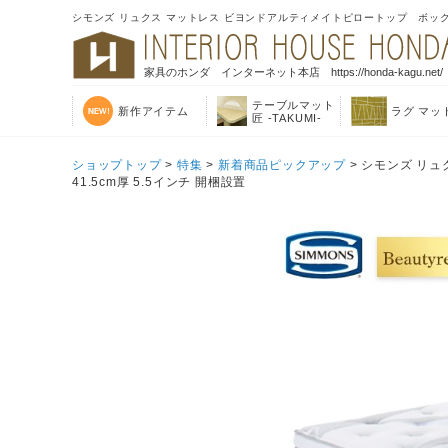
シモンズ リュクス マットレス ビヨンドアルティメイトピロートップ ボックスス
家具のホンダ インターネット本店 https://honda-kagu.net/
テーブルマット
新作アイテム
ラグ マッ
匠 -TAKUMI-
ショップトップ
>
特集
>
新着商品ピックアップ
> シモンズ リ
41.5cm厚 5.5インチ 開梱設置