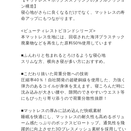
ン構造】
寝心地がさらに良くなるだけでなく、マットレスの寿
命アップにもつながります。
<ビューティレストビヨンドシリーズ>
本マットレス生地には、回収された海洋プラスチック
廃棄物などを再生した原料50%使用しています
■ふんわりと包まれるとろけるような寝心地
スリムな方、横向き寝が多い方におすすめ。
■こだわり抜いた荷重分散への技術
圧縮率40％！自社開発の超硬銅線を使用した、力強く
弾力のあるコイルが身体を支えます。寝ころんだ時に
沈み込みが大きい腰や、隙間のできやすいウエスト等
にもぴったり寄り添うので荷重分散性抜群！
■マットレスの厚みに詰め込んだ快眠素材
睡眠を快適にし、マットレスの耐久性も高めるボリュ
ーム感たっぷりのボックスピロートップ。通気性を飛
躍的に向上させた3Dブレスメッシュ素材を採用してい