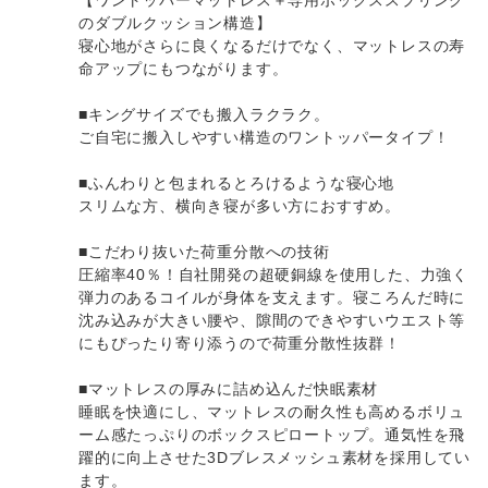
のダブルクッション構造】
寝心地がさらに良くなるだけでなく、マットレスの寿
命アップにもつながります。
■キングサイズでも搬入ラクラク。
ご自宅に搬入しやすい構造のワントッパータイプ！
■ふんわりと包まれるとろけるような寝心地
スリムな方、横向き寝が多い方におすすめ。
■こだわり抜いた荷重分散への技術
圧縮率40％！自社開発の超硬銅線を使用した、力強く
弾力のあるコイルが身体を支えます。寝ころんだ時に
沈み込みが大きい腰や、隙間のできやすいウエスト等
にもぴったり寄り添うので荷重分散性抜群！
■マットレスの厚みに詰め込んだ快眠素材
睡眠を快適にし、マットレスの耐久性も高めるボリュ
ーム感たっぷりのボックスピロートップ。通気性を飛
躍的に向上させた3Dブレスメッシュ素材を採用してい
ます。