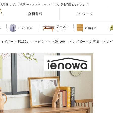
 大容量 リビング収納 チェスト ienowa イエノワ 新着商品ピックアップ
会員登録
マイページ
テーブル
ト
ランドセル
収納家具
チェア
イドボード 幅160cmキャビネット 木製 160 リビングボード 大容量 リビン