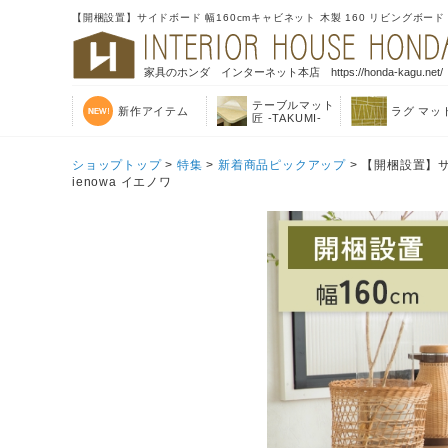
【開梱設置】サイドボード 幅160cmキャビネット 木製 160 リビングボード
家具のホンダ インターネット本店 https://honda-kagu.net/
テーブルマット
新作アイテム
ラグ マッ
匠 -TAKUMI-
ショップトップ
>
特集
>
新着商品ピックアップ
> 【開梱設置】サ
ienowa イエノワ