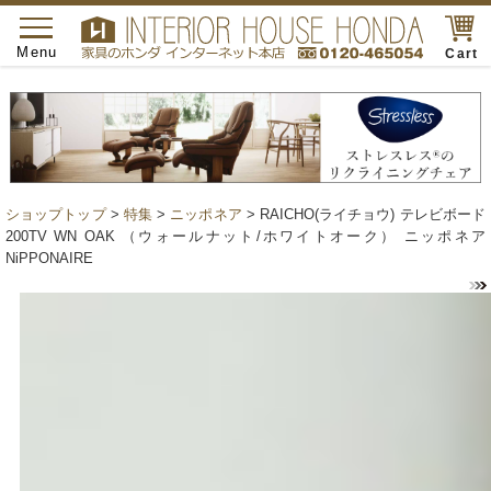
toggle
navigation
Menu
Cart
ショップトップ
>
特集
>
ニッポネア
> RAICHO(ライチョウ) テレビボード
200TV WN OAK （ウォールナット/ホワイトオーク） ニッポネア
NiPPONAIRE