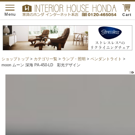
toggle
navigation
Menu
Cart
ショップトップ
>
カテゴリ一覧
>
ランプ・照明
>
ペンダントライト
>
moon ムーン 深海 PA-450-LD 彩光デザイン