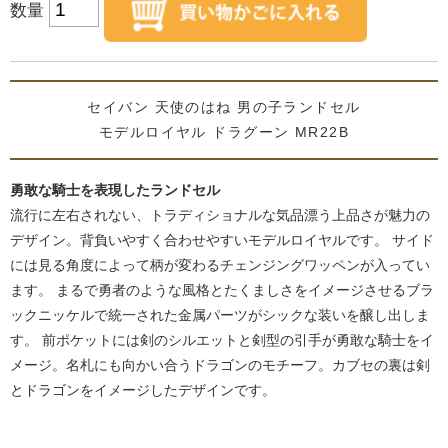
数量
セイバン 天使のはね 男の子ランドセル
モデルロイヤル ドラグーン MR22B
勇敢な騎士を表現したランドセル
流行に左右されない、トラディショナルな気品漂う上品さが魅力の
デザイン。背負いやすく合わせやすいモデルロイヤルです。 サイド
には見る角度によって柄が変わるチェンジングワッペンが入ってい
ます。 まるで勇者のような風格とたくましさをイメージさせるブラ
ックニッケルで統一された金属パーツがシックな装いを醸し出しま
す。 前ポケットには剣のシルエットと剣型の引手が勇敢な騎士をイ
メージ。名札にも向かい合うドラゴンのモチーフ。カブセの裏は剣
とドラゴンをイメージしたデザインです。