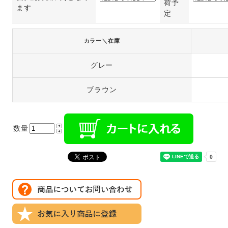
荷予
ます
定
カラー＼在庫
グレー
ブラウン
数量