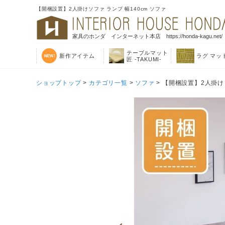
【開梱設置】2人掛けソファ ランプ 幅140cm ソファ
家具のホンダ インターネット本店 https://honda-kagu.net/
テーブルマット
新作アイテム
ラグ マッ
匠 -TAKUMI-
ショップトップ
>
カテゴリ一覧
>
ソファ
> 【開梱設置】2人掛けソ