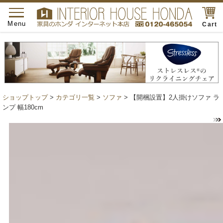
toggle
navigation
Menu
Cart
ショップトップ
>
カテゴリ一覧
>
ソファ
> 【開梱設置】2人掛けソファ ラ
ンプ 幅180cm