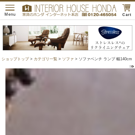
toggle
navigation
Menu
Cart
ショップトップ
>
カテゴリ一覧
>
ソファ
> ソファベンチ ランプ 幅140cm