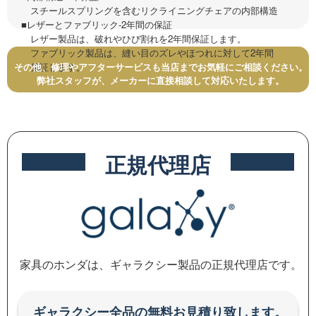
スチールスプリングを含むリクライニングチェアの内部構造
■レザーとファブリック-2年間の保証
レザー製品は、破れやひび割れを2年間保証します。
ファブリック製品は、縫い目のズレやほつれに対して2年間
保証します。
その他、修理やアフターサービスも当店までお気軽にご相談ください。
弊社スタッフが、メーカーに直接相談して対応いたします。
正規代理店
家具のホンダは、ギャラクシー製品の正規代理店です。
ギャラクシー全品の無料お見積り致します。