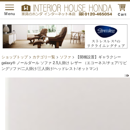
toggle
navigation
Menu
Cart
ショップトップ
>
カテゴリ一覧
>
ソファ
> 【開梱設置】ギャラクシー
galaxy® ノールダール ソファ 2.5人掛け レザー （エコーネス/チェア/リビ
ングソファ/二人掛け/三人掛け/ヘッドレスト/オットマン)